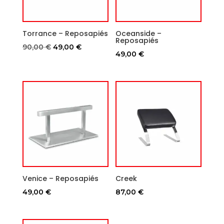
Torrance – Reposapiés
Oceanside –
Reposapiés
El
El
90,00
€
49,00
€
49,00
€
precio
precio
original
actual
era:
es:
90,00 €.
49,00 €.
Venice – Reposapiés
Creek
49,00
€
87,00
€