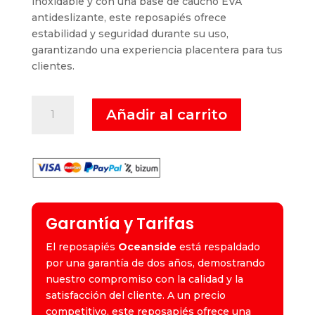
inoxidable y con una base de caucho EVA
antideslizante, este reposapiés ofrece
estabilidad y seguridad durante su uso,
garantizando una experiencia placentera para tus
clientes.
Oceanside
Añadir al carrito
-
Reposapiés
cantidad
Garantía y Tarifas
El reposapiés
Oceanside
está respaldado
por una garantía de dos años, demostrando
nuestro compromiso con la calidad y la
satisfacción del cliente. A un precio
competitivo, este reposapiés ofrece una