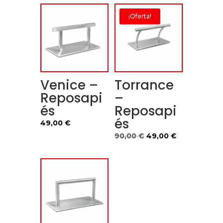
¡Oferta!
Venice –
Torrance
Reposapi
–
és
Reposapi
és
49,00
€
El
El
90,00
€
49,00
€
precio
precio
original
actual
era:
es:
90,00 €.
49,00 €.