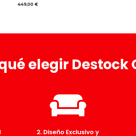
449,00
€
qué elegir Destock 

d
2. Diseño Exclusivo y