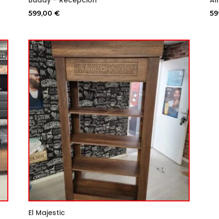
599,00
€
59
El Majestic