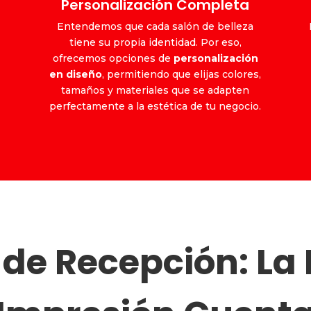
Personalización Completa
Entendemos que cada salón de belleza
tiene su propia identidad. Por eso,
ofrecemos opciones de
personalización
en diseño
, permitiendo que elijas colores,
tamaños y materiales que se adapten
.
perfectamente a la estética de tu negocio.
de Recepción: La