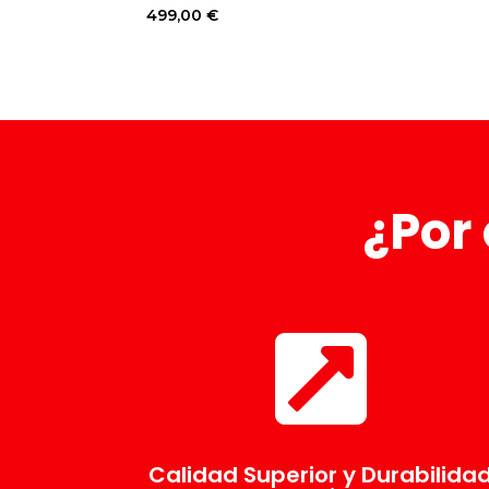
499,00
€
¿Por 

Calidad Superior y Durabilida