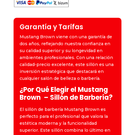
de
Barbero
cantidad
Garantía y Tarifas
Mustang Brown viene con una garantía de
dos años, reflejando nuestra confianza en
su calidad superior y su longevidad en
ambientes profesionales. Con una relación
calidad-precio excelente, este sillón es una
inversión estratégica que destacará en
cualquier salón de belleza o barbería.
¿Por Qué Elegir el Mustang
Brown
– Sillón de Barbería?
El sillón de barbería Mustang Brown es
perfecto para el profesional que valora la
estética moderna y la funcionalidad
superior. Este sillón combina lo último en