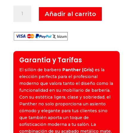
Panther
Añadir al carrito
-
Sillón
de
Barbero
(Gris)
cantidad
Garantía y Tarifas
El sillón de barbero
Panther (Gris)
es la
elección perfecta para el profesional
moderno que valora tanto el diseño como la
funcionalidad en su mobiliario de barbería.
Con su estética ligera, clase y sobriedad, el
Panther no solo proporciona un asiento
cómodo y elegante para tus clientes sino
que también aporta un toque de
sofisticación moderna a tu salón. La
combinación de su acabado metálico mate,