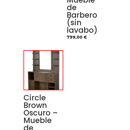
Mueble
de
Barbero
(sin
lavabo)
799,00
€
Circle
Brown
Oscuro –
Mueble
de