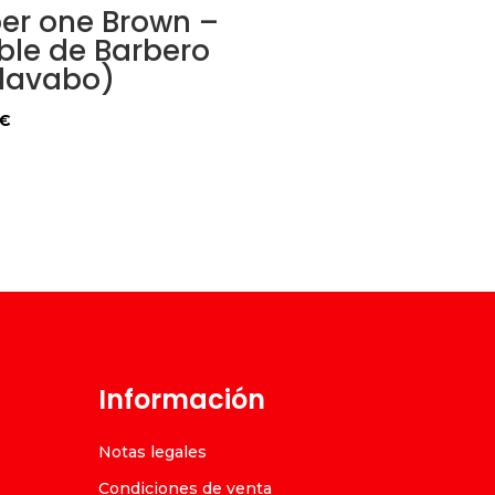
er one Brown –
le de Barbero
 lavabo)
€
Información
Notas legales
Condiciones de venta