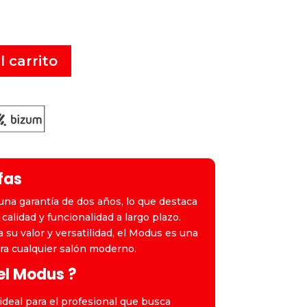
l carrito
fas
na garantía de dos años, lo que destaca
calidad y funcionalidad a largo plazo.
 su valor y versatilidad, el Modus es una
ara cualquier salón moderno.
 el Modus ?
ideal para el profesional que busca