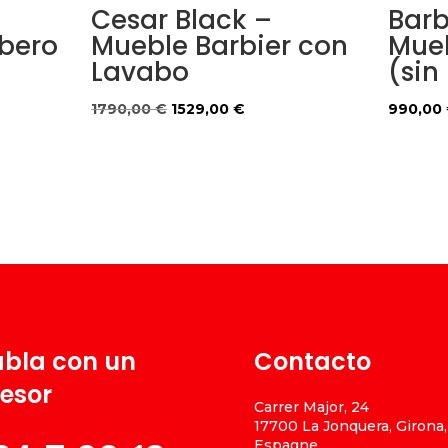
Cesar Black –
Barb
bero
Mueble Barbier con
Mueb
Lavabo
(sin
El
El
1790,00
€
1529,00
€
990,00
precio
precio
original
actual
€.
era:
es:
1790,00 €.
1529,00 €.
bla con un
Contacto
esor
Carrer Major, 24
17700 La Jonquera, Girona,
Espagne