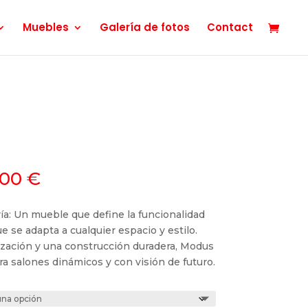
Muebles
Galería de fotos
Contact
Rango
,00
€
de
precios:
a: Un mueble que define la funcionalidad
desde
 se adapta a cualquier espacio y estilo.
649,00 €
zación y una construcción duradera, Modus
hasta
ra salones dinámicos y con visión de futuro.
799,00 €