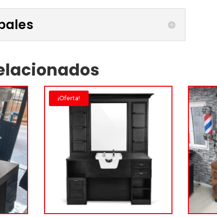
ipales
elacionados
¡Oferta!