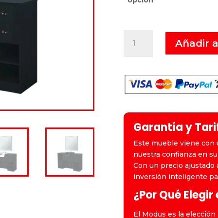
Modus
Añadir a
cantidad
Garantía y Tari
Este mueble viene con u
nuestra confianza en su 
Con un precio ajustado a
inversión inteligente p
¿Por Qué Elegir
El Modus es la elección 