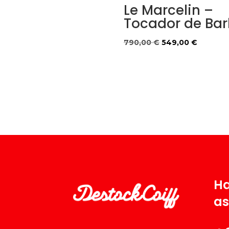
Le Marcelin –
Tocador de Bar
El
El
790,00
€
549,00
€
precio
precio
original
actual
era:
es:
790,00 €.
549,00 
Ha
as