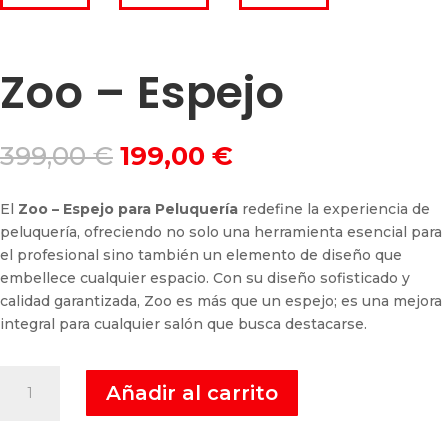
Zoo – Espejo
El
El
399,00
€
199,00
€
precio
precio
original
actual
El
Zoo – Espejo para Peluquería
redefine la experiencia de
era:
es:
peluquería, ofreciendo no solo una herramienta esencial para
399,00 €.
199,00 €.
el profesional sino también un elemento de diseño que
embellece cualquier espacio. Con su diseño sofisticado y
calidad garantizada, Zoo es más que un espejo; es una mejora
integral para cualquier salón que busca destacarse.
Zoo
Añadir al carrito
-
Espejo
cantidad