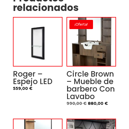
relacionados
¡Oferta!
Roger –
Circle Brown
Espejo LED
– Mueble de
barbero Con
559,00
€
Lavabo
El
El
990,00
€
880,00
€
precio
precio
original
actual
era:
es: