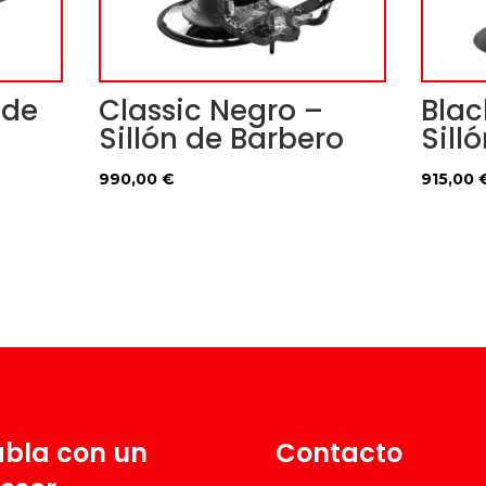
 de
Classic Negro –
Blac
Sillón de Barbero
Sill
990,00
€
915,00
bla con un
Contacto