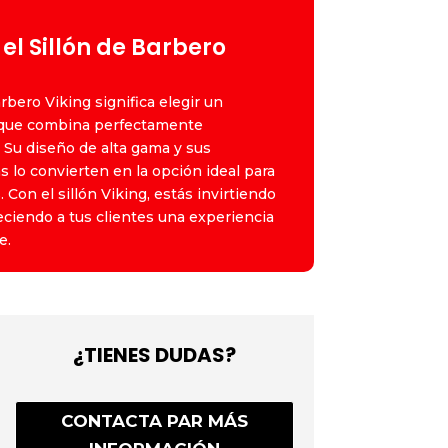
 el Sillón de Barbero
rbero Viking significa elegir un
 que combina perfectamente
. Su diseño de alta gama y sus
s lo convierten en la opción ideal para
 Con el sillón Viking, estás invirtiendo
reciendo a tus clientes una experiencia
e.
¿TIENES DUDAS?
CONTACTA PAR MÁS