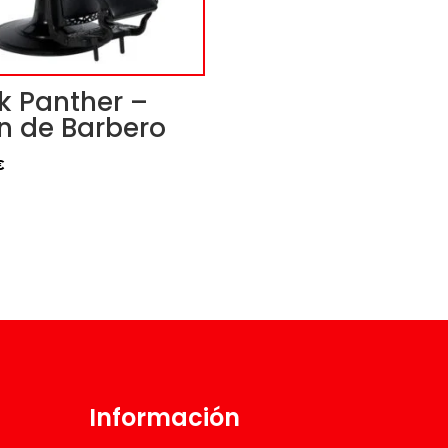
k Panther –
ón de Barbero
€
Información