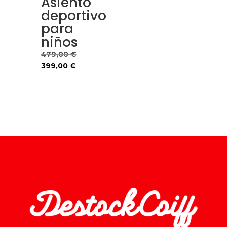
Asiento
deportivo
para
niños
El
479,00
€
El
precio
399,00
€
precio
original
actual
era:
es:
479,00 €.
399,00 €.