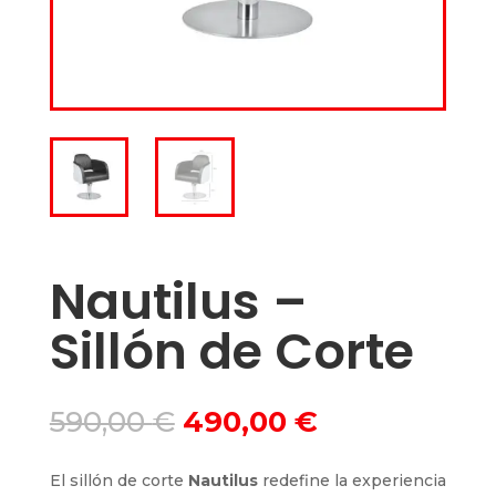
Nautilus –
Sillón de Corte
El
El
590,00
€
490,00
€
precio
precio
original
actual
El sillón de corte
Nautilus
redefine la experiencia