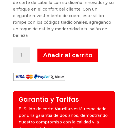
era:
es:
de corte de cabello con su diseño innovador y su
590,00 €.
490,00 €.
enfoque en el confort del cliente. Con un
elegante revestimiento de cuero, este sillón
rompe con los códigos tradicionales, agregando
un toque de estilo y modernidad a tu salón de
belleza.
Nautilus
Añadir al carrito
-
Sillón
de
Corte
cantidad
Garantía y Tarifas
El Sillón de corte
Nautilus
está respaldado
por una garantía de dos años, demostrando
nuestro compromiso con la calidad y la