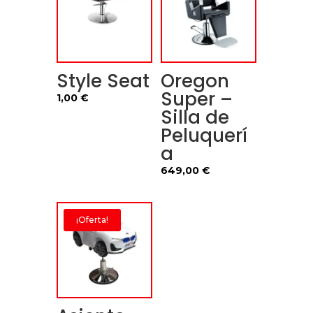
Style Seat
Oregon
Super –
1,00
€
Silla de
Peluquerí
a
649,00
€
¡Oferta!