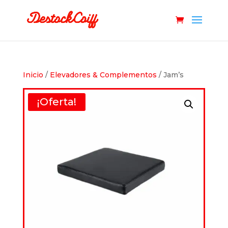
Inicio
/
Elevadores & Complementos
/ Jam’s
¡Oferta!