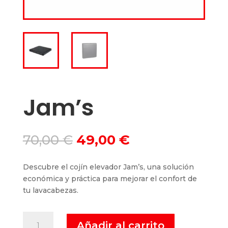
Jam’s
El
El
70,00
€
49,00
€
precio
precio
original
actual
Descubre el cojín elevador Jam’s, una solución
era:
es:
económica y práctica para mejorar el confort de
70,00 €.
49,00 €.
tu lavacabezas.
Jam's
Añadir al carrito