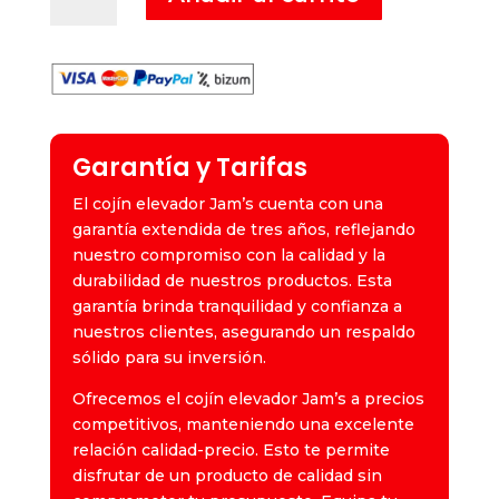
cantidad
Garantía y Tarifas
El cojín elevador Jam’s cuenta con una
garantía extendida de tres años, reflejando
nuestro compromiso con la calidad y la
durabilidad de nuestros productos. Esta
garantía brinda tranquilidad y confianza a
nuestros clientes, asegurando un respaldo
sólido para su inversión.
Ofrecemos el cojín elevador Jam’s a precios
competitivos, manteniendo una excelente
relación calidad-precio. Esto te permite
disfrutar de un producto de calidad sin